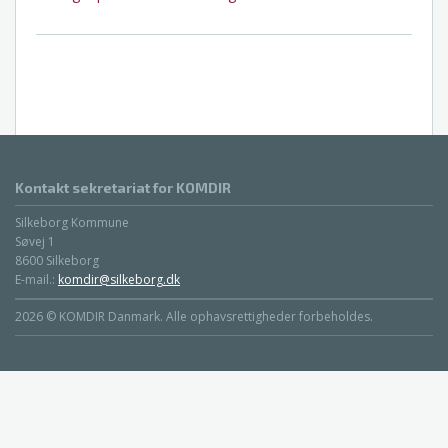
Kontakt sekretariat for KOMDIR
Silkeborg Kommune
Søvej 1
8600 Silkeborg
E-mail.:
komdir@silkeborg.dk
2026 © KOMDIR Danmark. Alle ophavsrettigheder forbeholdes.