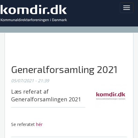
Toggl
navig
Generalforsamling 2021
05/07/2021 - 21:39
Læs referat af
Generalforsamlingen 2021
Se referatet
hér