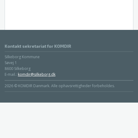
Kontakt sekretariat for KOMDIR
Silkeborg Kommune
Søvej 1
8600 Silkeborg
E-mail.:
komdir@silkeborg.dk
2026 © KOMDIR Danmark. Alle ophavsrettigheder forbeholdes.